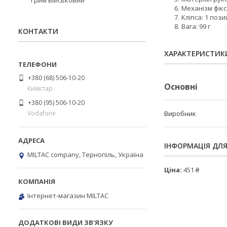
Грим військовий
Механізм фікса
Кліпса: 1 пози
Вага: 99 г
КОНТАКТИ
ХАРАКТЕРИСТИК
+380 (68) 506-10-20
Основні
Київстар
+380 (95) 506-10-20
Vodafone
Виробник
ІНФОРМАЦІЯ ДЛ
MILTAC company, Тернопіль, Україна
Ціна:
451 ₴
Інтернет-магазин MILTAC