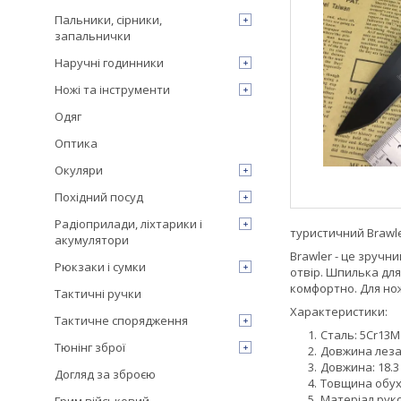
Пальники, сірники,
запальнички
Наручні годинники
Ножі та інструменти
Одяг
Оптика
Окуляри
Похідний посуд
Радіоприлади, ліхтарики і
туристичний Brawle
акумулятори
Brawler - це зручн
Рюкзаки і сумки
отвір. Шпилька для
комфортно. Для нож
Тактичні ручки
Характеристики:
Тактичне спорядження
Сталь: 5Cr13
Тюнінг зброї
Довжина леза:
Довжина: 18.3
Догляд за зброєю
Товщина обуха
Матеріал руко