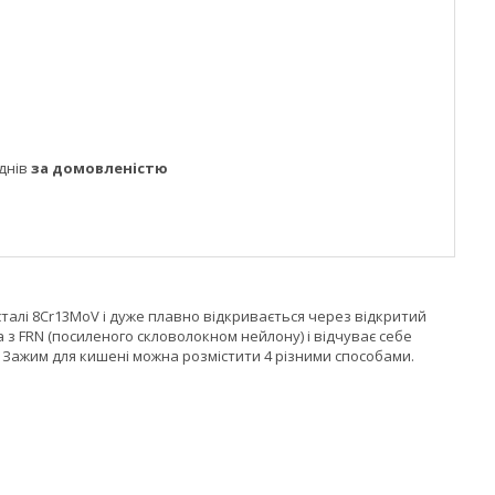
днів
за домовленістю
сталі 8Cr13MoV і дуже плавно відкривається через відкритий
 з FRN (посиленого скловолокном нейлону) і відчуває себе
. Зажим для кишені можна розмістити 4 різними способами.