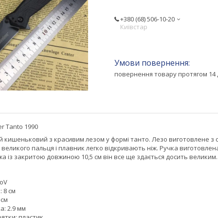
+380 (68) 506-10-20
Київстар
повернення товару протягом 14 
r Tanto 1990
ий кишеньковий з красивим лезом у формі танто. Лезо виготовлене з 
 великого пальця і плавник легко відкривають ніж. Ручка виготовлена
а із закритою довжиною 10,5 см він все ще здається досить великим
MoV
 8 см
 см
: 2.9 мм
ятки: пластик