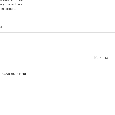
ції: Liner Lock
ція, знімна
И
Kershaw
Я ЗАМОВЛЕННЯ