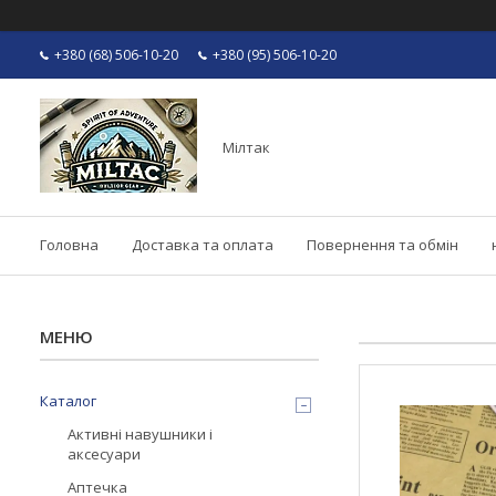
+380 (68) 506-10-20
+380 (95) 506-10-20
Мілтак
Головна
Доставка та оплата
Повернення та обмін
Каталог
Активні навушники і
аксесуари
Аптечка