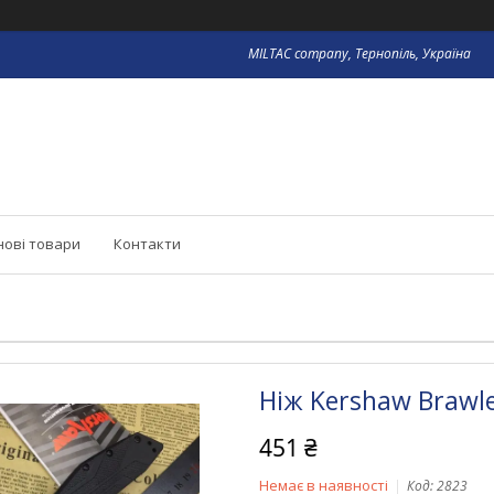
MILTAC company, Тернопіль, Україна
нові товари
Контакти
Ніж Kershaw Brawle
451 ₴
Немає в наявності
Код:
2823