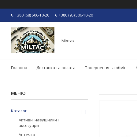
+380 (68) 506-10-20
+380 (95) 506-10-20
Мілтак
Головна
Доставка та оплата
Повернення та обмін
Каталог
Активні навушники і
аксесуари
Аптечка