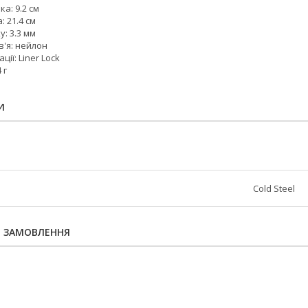
а: 9.2 см
 21.4 см
: 3.3 мм
в'я: нейлон
ції: Liner Lock
 г
И
Cold Steel
Я ЗАМОВЛЕННЯ