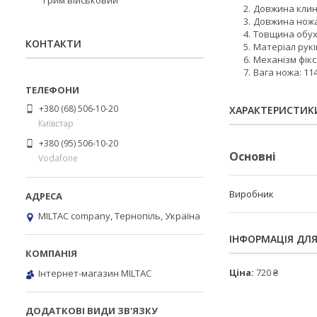
Грим військовий
Довжина клинк
Довжина ножа:
Товщина обуху
КОНТАКТИ
Матеріал рукі
Механізм фікса
Вага ножа: 114
+380 (68) 506-10-20
ХАРАКТЕРИСТИК
Київстар
+380 (95) 506-10-20
Основні
Vodafone
Виробник
MILTAC company, Тернопіль, Україна
ІНФОРМАЦІЯ ДЛ
Ціна:
720 ₴
Інтернет-магазин MILTAC