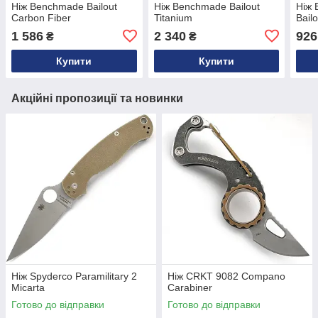
Ніж Benchmade Bailout
Ніж Benchmade Bailout
Ніж
Carbon Fiber
Titanium
Bailo
1 586
2 340
926
₴
₴
Купити
Купити
Акційні пропозиції та новинки
Ніж Spyderco Paramilitary 2
Ніж CRKT 9082 Compano
Micarta
Carabiner
Готово до відправки
Готово до відправки