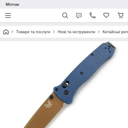
Мілтак
Товари та послуги
Ножі та інструменти
Китайські реп