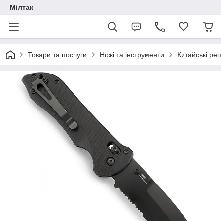
Мілтак
Товари та послуги
Ножі та інструменти
Китайські реп