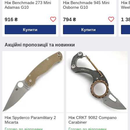
Ніж Benchmade 273 Mini
Ніж Benchmade 945 Mini
Ніж
Adamas G10
Osborne G10
Wee
916
794
1 3
₴
₴
Купити
Купити
Акційні пропозиції та новинки
Ніж Spyderco Paramilitary 2
Ніж CRKT 9082 Compano
Micarta
Carabiner
Готово до відправки
Готово до відправки