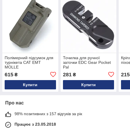
Полімерний підсумок для
Точилка для ручної
Кріп
турнікета CAT EMT
заточки EDC Gear Pocket
піхо
MOLLE
Pal
615
281
215
₴
₴
Купити
Купити
Про нас
98% позитивних з 157 відгуків за рік
Працює з 23.05.2018