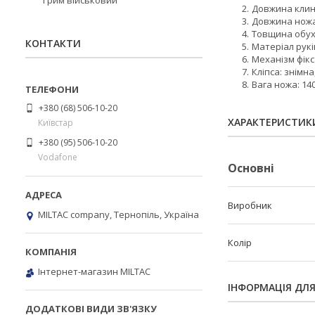
Грим військовий
Довжина клинк
Довжина ножа:
Товщина обуху
КОНТАКТИ
Матеріал рукі
Механізм фікса
Кліпса: знімна
Вага ножа: 140
+380 (68) 506-10-20
ХАРАКТЕРИСТИК
Київстар
+380 (95) 506-10-20
Vodafone
Основні
Виробник
MILTAC company, Тернопіль, Україна
Колір
Інтернет-магазин MILTAC
ІНФОРМАЦІЯ ДЛ