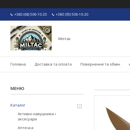
+380 (68) 506-10-20
+380 (95) 506-10-20
Мілтак
Головна
Доставка та оплата
Повернення та обмін
Каталог
Активні навушники і
аксесуари
Аптечка