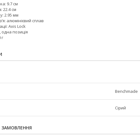
а: 9.7 см
 22.4 см
: 2.95 мм
в’я: алюмінієвий сплав
ції: Axis Lock
, одна позиція
 г
И
Benchmade
Сірий
Я ЗАМОВЛЕННЯ