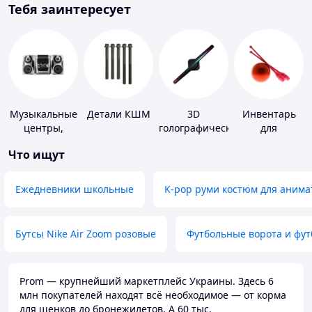
Тебя заинтересует
Музыкальные
Детали КШМ
3D
Инвентарь
центры,
голографические
для
магнитолы
устройства
гимнастики
Что ищут
Ежедневники школьные
K-pop руми костюм для анима
Бутсы Nike Air Zoom розовые
Футбольные ворота и фу
Prom — крупнейший маркетплейс Украины. Здесь 6
млн покупателей находят всё необходимое — от корма
для щенков до бронежилетов. А 60 тыс.