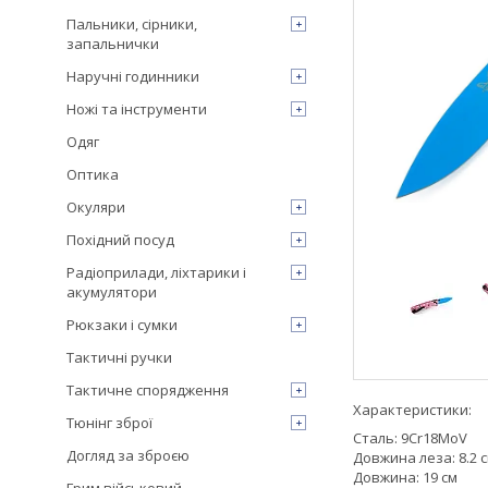
Пальники, сірники,
запальнички
Наручні годинники
Ножі та інструменти
Одяг
Оптика
Окуляри
Похідний посуд
Радіоприлади, ліхтарики і
акумулятори
Рюкзаки і сумки
Тактичні ручки
Тактичне спорядження
Характеристики:
Тюнінг зброї
Сталь: 9Cr18MoV
Догляд за зброєю
Довжина леза: 8.2 
Довжина: 19 см