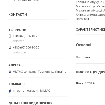
Грим військовий
Товщина обуху: 2.2
Матеріал руків’я: а
Механізм фіксації: A
КОНТАКТИ
Кліпса: знімна, дв
Вага: 68 г
ХАРАКТЕРИСТИК
+380 (68) 506-10-20
Київстар
Основні
+380 (95) 506-10-20
Vodafone
Виробник
MILTAC company, Тернопіль, Україна
ІНФОРМАЦІЯ ДЛ
Ціна:
1 202 ₴
Інтернет-магазин MILTAC