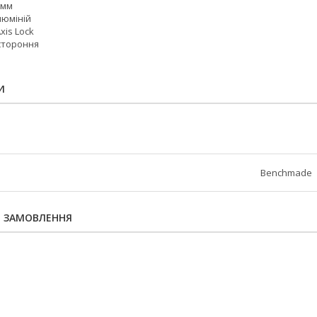
 мм
люміній
xis Lock
остороння
И
Benchmade
Я ЗАМОВЛЕННЯ