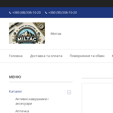
+380 (68) 506-10-20
+380 (95) 506-10-20
Мілтак
Головна
Доставка та оплата
Повернення та обмін
Каталог
Активні навушники і
аксесуари
Аптечка