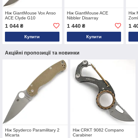
Ніж GiantMouse Vox Anso
Ніж GiantMouse ACE
Ніж 
ACE Clyde G10
Nibbler Disarray
Zomb
1 044
1 440
1 4
₴
₴
Купити
Купити
Акційні пропозиції та новинки
Ніж Spyderco Paramilitary 2
Ніж CRKT 9082 Compano
Micarta
Carabiner