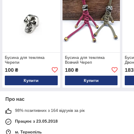
Бусина для темляка
Бусина для темляка
Буси
Черепи
Вовчий Череп
Двон
100
180
183
₴
₴
Купити
Купити
Про нас
98% позитивних з 164 відгуків за рік
Працює з 23.05.2018
м. Тернопіль