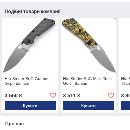
Подібні товари компанії
Ніж Strider SnG Gunner
Ніж Strider SnG Mick-Tech
Ніж 
Grip Titanium
Gold Titanium
Tita
3 550
3 511
3 8
₴
₴
Купити
Купити
Про нас