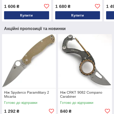
1 606
1 680
1 4
₴
₴
Купити
Купити
Акційні пропозиції та новинки
Ніж Spyderco Paramilitary 2
Ніж CRKT 9082 Compano
Micarta
Carabiner
Готово до відправки
Готово до відправки
1 292
840
₴
₴