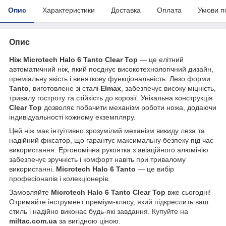
Опис
Характеристики
Доставка
Оплата
Умови п
Опис
Ніж Microtech Halo 6 Tanto Clear Top
— це елітний
автоматичний ніж, який поєднує високотехнологічний дизайн,
преміальну якість і виняткову функціональність. Лезо форми
Tanto
, виготовлене зі сталі
Elmax
, забезпечує високу міцність,
тривалу гостроту та стійкість до корозії. Унікальна конструкція
Clear Top
дозволяє побачити механізм роботи ножа, додаючи
індивідуальності кожному екземпляру.
Цей ніж має інтуїтивно зрозумілий механізм викиду леза та
надійний фіксатор, що гарантує максимальну безпеку під час
використання. Ергономічна рукоятка з авіаційного алюмінію
забезпечує зручність і комфорт навіть при тривалому
використанні.
Microtech Halo 6 Tanto
— це вибір
професіоналів і колекціонерів.
Замовляйте
Microtech Halo 6 Tanto Clear Top
вже сьогодні!
Отримайте інструмент преміум-класу, який підкреслить ваш
стиль і надійно виконає будь-які завдання. Купуйте на
miltac.com.ua
за вигідною ціною.