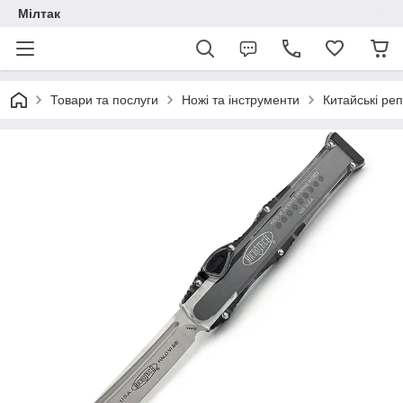
Мілтак
Товари та послуги
Ножі та інструменти
Китайські реп