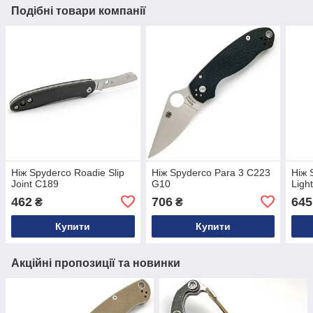
Подібні товари компанії
Ніж Spyderco Roadie Slip
Ніж Spyderco Para 3 C223
Ніж 
Joint C189
G10
Ligh
462
706
645
₴
₴
Купити
Купити
Акційні пропозиції та новинки