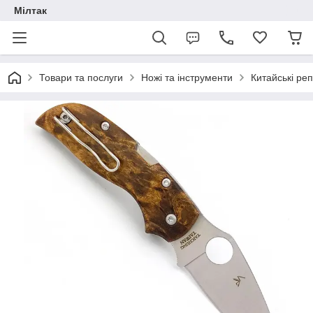
Мілтак
Товари та послуги
Ножі та інструменти
Китайські реп