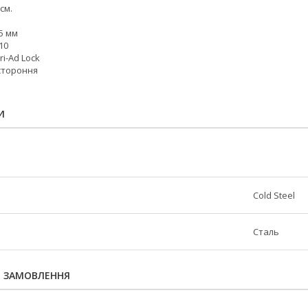
см.
5 мм
10
ri-Ad Lock
остороння
И
Cold Steel
Сталь
Я ЗАМОВЛЕННЯ