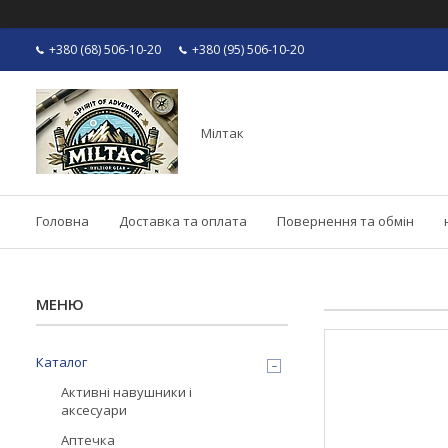
+380 (68) 506-10-20
+380 (95) 506-10-20
Мілтак
Головна
Доставка та оплата
Повернення та обмін
Каталог
Активні навушники і
аксесуари
Аптечка