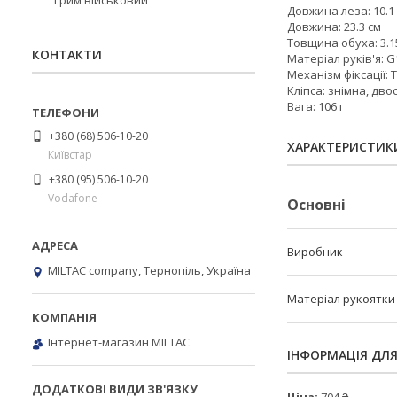
Грим військовий
Довжина леза: 10.1 
Довжина: 23.3 см
Товщина обуха: 3.1
КОНТАКТИ
Матеріал руків'я: G
Механізм фіксації: T
Кліпса: знімна, дв
Вага: 106 г
+380 (68) 506-10-20
ХАРАКТЕРИСТИК
Київстар
+380 (95) 506-10-20
Vodafone
Основні
Виробник
MILTAC company, Тернопіль, Україна
Матеріал рукоятки
Інтернет-магазин MILTAC
ІНФОРМАЦІЯ ДЛ