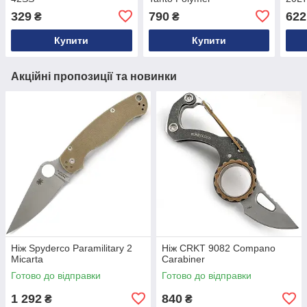
329
790
622
₴
₴
Купити
Купити
Акційні пропозиції та новинки
Ніж Spyderco Paramilitary 2
Ніж CRKT 9082 Compano
Micarta
Carabiner
Готово до відправки
Готово до відправки
1 292
840
₴
₴