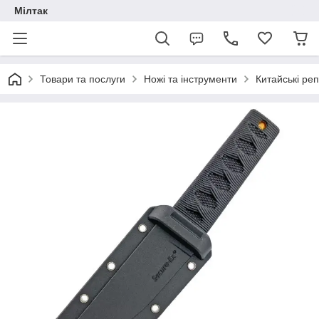
Мілтак
Товари та послуги
Ножі та інструменти
Китайські реп