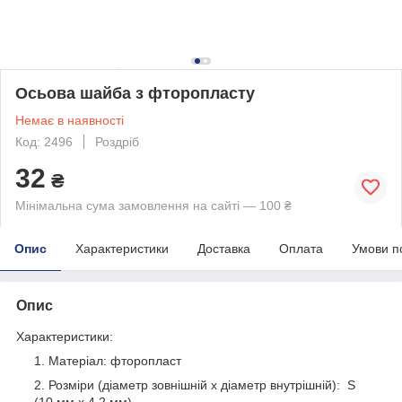
Осьова шайба з фторопласту
Немає в наявності
Код: 2496
Роздріб
32
₴
Мінімальна сума замовлення на сайті — 100 ₴
Опис
Характеристики
Доставка
Оплата
Умови п
Опис
Характеристики:
Матеріал: фторопласт
Розміри (діаметр зовнішній х діаметр внутрішній): S
(10 мм х 4.2 мм)