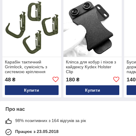
Карабін тактичний
Кліпса для кобур і піхов з
Буси
Grimlock, сумісність з
кайдексу Kydex Holster
дорж
системою кріплення
Clip
падм
MOLLE
48
180
140
₴
₴
Купити
Купити
Про нас
98% позитивних з 164 відгуків за рік
Працює з 23.05.2018