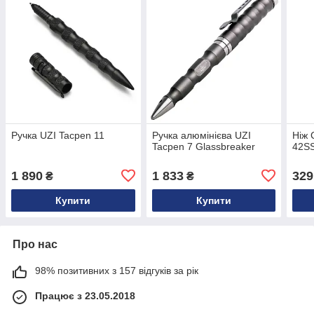
Ручка UZI Tacpen 11
Ручка алюмінієва UZI
Ніж 
Tacpen 7 Glassbreaker
42S
1 890
1 833
329
₴
₴
Купити
Купити
Про нас
98% позитивних з 157 відгуків за рік
Працює з 23.05.2018