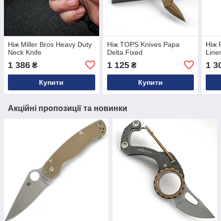
Ніж Miller Bros Heavy Duty
Ніж TOPS Knives Papa
Ніж 
Neck Knife
Delta Fixed
Line
1 386
1 125
1 3
₴
₴
Купити
Купити
Акційні пропозиції та новинки