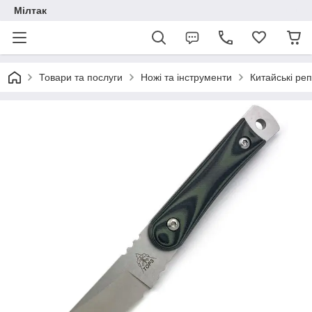
Мілтак
Товари та послуги
Ножі та інструменти
Китайські реп