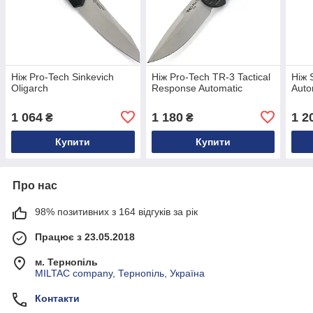
Ніж Pro-Tech Sinkevich
Ніж Pro-Tech TR-3 Tactical
Ніж 
Oligarch
Response Automatic
Auto
1 064
1 180
1 2
₴
₴
Купити
Купити
Про нас
98% позитивних з 164 відгуків за рік
Працює з 23.05.2018
м. Тернопіль
MILTAC company, Тернопіль, Україна
Контакти