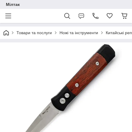
Мілтак
Товари та послуги
Ножі та інструменти
Китайські реп