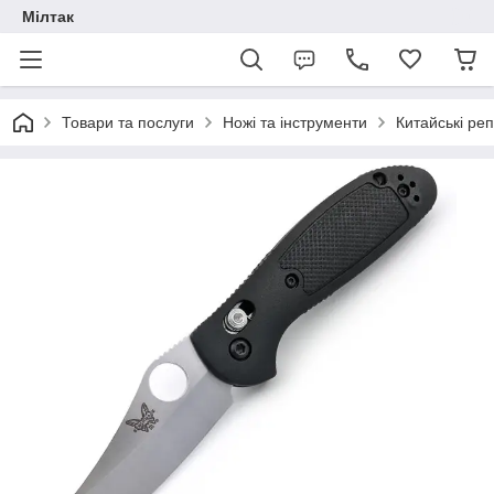
Мілтак
Товари та послуги
Ножі та інструменти
Китайські реп