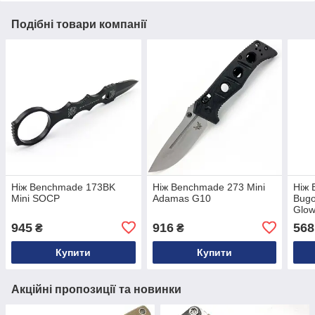
Подібні товари компанії
Ніж Benchmade 173BK
Ніж Benchmade 273 Mini
Ніж 
Mini SOCP
Adamas G10
Bugo
Glo
945
916
568
₴
₴
Купити
Купити
Акційні пропозиції та новинки