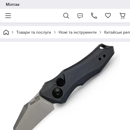
Мілтак
Товари та послуги
Ножі та інструменти
Китайські реп