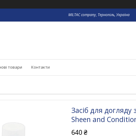
MILTAC company, Тернопіль, Україна
нові товари
Контакти
Засіб для догляду 
Sheen and Conditio
640 ₴