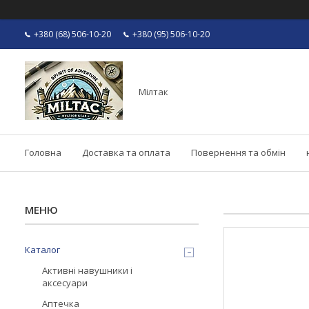
+380 (68) 506-10-20
+380 (95) 506-10-20
Мілтак
Головна
Доставка та оплата
Повернення та обмін
Каталог
Активні навушники і
аксесуари
Аптечка