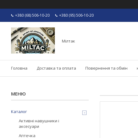
+380 (68) 506-10-20
+380 (95) 506-10-20
Мілтак
Головна
Доставка та оплата
Повернення та обмін
Каталог
Активні навушники і
аксесуари
Аптечка