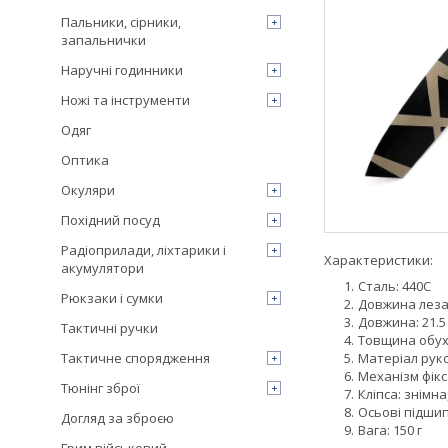
Пальники, сірники,
запальнички
Наручні годинники
Ножі та інструменти
Одяг
Оптика
Окуляри
Похідний посуд
Радіоприлади, ліхтарики і
Характеристики:
акумулятори
Сталь: 440C
Рюкзаки і сумки
Довжина леза:
Довжина: 21.5
Тактичні ручки
Товщина обуха
Тактичне спорядження
Матеріал руко
Механізм фікса
Тюнінг зброї
Кліпса: знімна,
Осьові підшип
Догляд за зброєю
Вага: 150 г