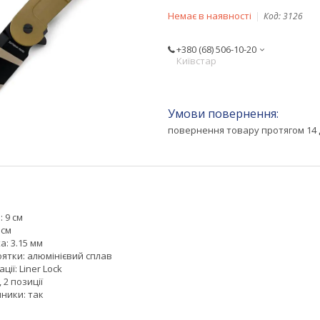
Немає в наявності
Код:
3126
+380 (68) 506-10-20
Київстар
повернення товару протягом 14 
 9 см
 см
: 3.15 мм
ятки: алюмінієвий сплав
ції: Liner Lock
 2 позиції
ники: так