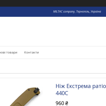
MILTAC company, Тернопіль, Україна
нові товари
Контакти
Ніж Екстрема ратіо
440C
960 ₴