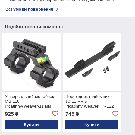
Всі умови повернення
Подібні товари компанії
Універсальний моноблок
Перехідник-підйомник з
MB-118
10-11 мм в
Picatinny/Weaver/11 мм
Picatinny/Weaver TK-122
(діаметр 30 мм / 25.4 мм)
925
745
₴
₴
Купити
Купити