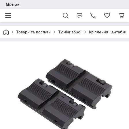
Мілтак
Товари та послуги
Тюнінг зброї
Кріплення і антабки