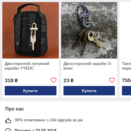
Двосторонній латунний
Двохсторонній карабін S-
Такт
карабін YYEDC
biner
пере
318
23
755
₴
₴
Купити
Купити
Про нас
98% позитивних з 164 відгуків за рік
Працює з 23.05.2018