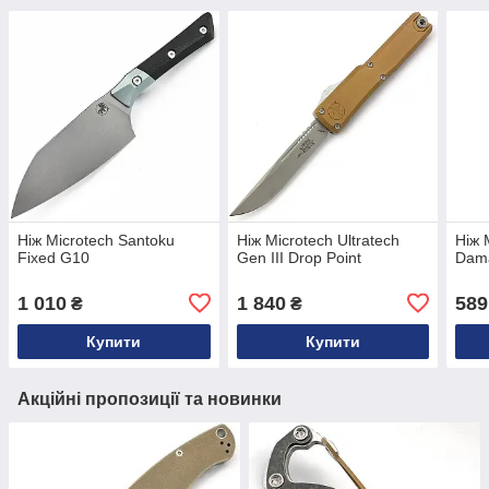
Ніж Microtech Santoku
Ніж Microtech Ultratech
Ніж 
Fixed G10
Gen III Drop Point
Dam
1 010
1 840
589
₴
₴
Купити
Купити
Акційні пропозиції та новинки