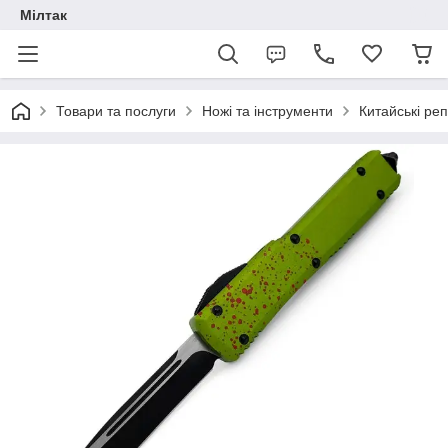
Мілтак
Товари та послуги
Ножі та інструменти
Китайські реп