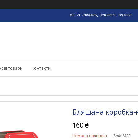
MILTAC company, Тернопіль, Україна
нові товари
Контакти
Бляшана коробка-
160 ₴
Немає в наявності
Код:
1832