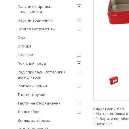
Пальники, сірники,
запальнички
Наручні годинники
Ножі та інструменти
Одяг
Оптика
Окуляри
Похідний посуд
Радіоприлади, ліхтарики і
акумулятори
Рюкзаки і сумки
Тактичні ручки
Тактичне спорядження
Характеристики:
Тюнінг зброї
• Матеріал: бляха 
• Габарити коробки: 
Догляд за зброєю
• Вага: 53 г