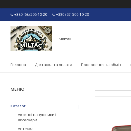
+380 (68) 506-10-20
+380 (95) 506-10-20
Мілтак
Головна
Доставка та оплата
Повернення та обмін
Каталог
Активні навушники і
аксесуари
Аптечка