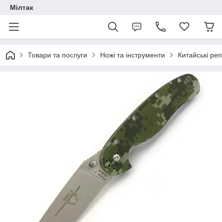
Мілтак
Товари та послуги
Ножі та інструменти
Китайські реп