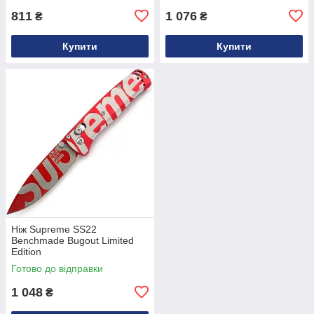
811
1 076
₴
₴
Купити
Купити
Ніж Supreme SS22
Benchmade Bugout Limited
Edition
Готово до відправки
1 048
₴